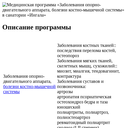
Описание программы
Заболевания костных тканей::
последствия перелома костей,
остеопороз
Заболевания мягких тканей,
скелетных мышц, сухожилий::
миозит, миалгия, тендовагинит,
Заболевания опорно-
контрактура
двигательного аппарата,
Заболевания суставов и
болезни костно-мышечной
позвоночника:
системы
артрозы
артропатия псориатическая
остеохондроз бедра и таза
юношеский
полиартриты, полиартроз,
полиостеоартроз
ревматоидный полиартрит
сколиоз (I-II степени)